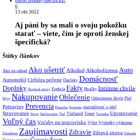
6
13 okt 2022
Aj páni by sa mali o svoju pokožku
starať – viete, čím je oproti ženskej
špecifická?
Štítky článkov
Ako ušetriť
Auto
Alkohol
Alkoholizmus
Ako na odpad
Domácnosť
Automobil
Cirhóza pečene
Darčeky
Fakty
Doplnky
Intímne chvíle
Erekcia
Hračky
Doplnok stravy
Nakupovanie
Oblečenie
Odstránenie škvŕn
Pleť
Mýty
Prevencia
Potraviny
starostlivosť o pleť
Primulus
Spotreba
Stravovanie
Upratovanie
Tlačiareň
Toner
Stroje
Stávkovanie
Tlač
Turistika
Voľný čas
Vzťahy na pracovisku
Výlet
Výsledky výskumu
Zaujímavosti
Zdravie
Zdravá strava
Zariadenia
Záhrada
Čistenie
Šport
Úspora energie