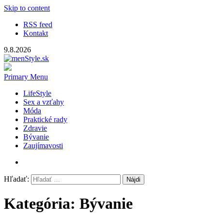
Skip to content
RSS feed
Kontakt
9.8.2026
menStyle.sk
Magazín pre mužov
Primary Menu
LifeStyle
Sex a vzťahy
Móda
Praktické rady
Zdravie
Bývanie
Zaujímavosti
Hľadať:
Kategória: Bývanie