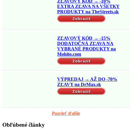
ZĽAVOVÝ KÓD → -10%
EXTRA ZĽAVA NA VŠETKY
PRODUKTY na TheStreets.sk
Zobraziť
ZĽAVOVÝ KÓD → -15%
DODATOČNÁ ZĽAVA NA
VYBRANÉ PRODUKTY na
Mohito.com
Zobraziť
VÝPREDAJ → AŽ DO -70%
ZĽAVY na DrMax.sk
Zobraziť
Pozrieť ďalšie
Obľúbené články