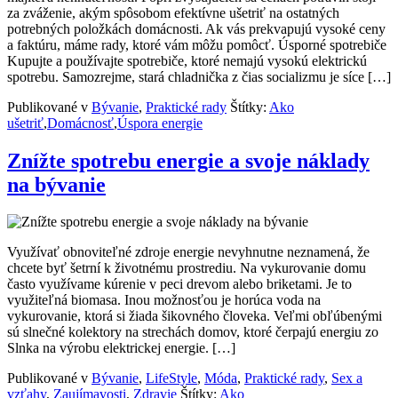
za zváženie, akým spôsobom efektívne ušetriť na ostatných
potrebných položkách domácnosti. Ak vás prekvapujú vysoké ceny
a faktúru, máme rady, ktoré vám môžu pomôcť. Úsporné spotrebiče
Kupujte a používajte spotrebiče, ktoré nemajú vysokú elektrickú
spotrebu. Samozrejme, stará chladnička z čias socializmu je síce […]
Publikované v
Bývanie
,
Praktické rady
Štítky:
Ako
ušetriť
,
Domácnosť
,
Úspora energie
Znížte spotrebu energie a svoje náklady
na bývanie
Využívať obnoviteľné zdroje energie nevyhnutne neznamená, že
chcete byť šetrní k životnému prostrediu. Na vykurovanie domu
často využívame kúrenie v peci drevom alebo briketami. Je to
využiteľná biomasa. Inou možnosťou je horúca voda na
vykurovanie, ktorá si žiada šikovného človeka. Veľmi obľúbenými
sú slnečné kolektory na strechách domov, ktoré čerpajú energiu zo
Slnka na výrobu elektrickej energie. […]
Publikované v
Bývanie
,
LifeStyle
,
Móda
,
Praktické rady
,
Sex a
vzťahy
,
Zaujímavosti
,
Zdravie
Štítky:
Ako