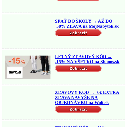
SPÄŤ DO ŠKOLY → AŽ DO
-50% ZĽAVA na MojNabytok.sk
Zobraziť
LETNÝ ZĽAVOVÝ KÓD →
-15% NA VŠETKO na Shooos.sk
Zobraziť
ZĽAVOVÝ KÓD → -6€ EXTRA
ZĽAVA NAVYŠE NA
OBJEDNÁVKU na Wolt.sk
Zobraziť