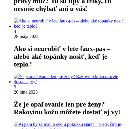
pravý muž? Tu sú tipy a triky, čo
nesmie chýbať ani u vás!
4
28 mája 2024
Ako si neurobiť v lete faux-pas –
alebo aké topánky nosiť, keď je
teplo?
5
20 júna 2023
Že je opaľovanie len pre ženy?
Rakovinu kožu môžete dostať aj vy!