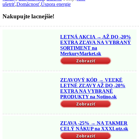
ušetriť
,
Domácnosť
,
Úspora energie
Nakupujte lacnejšie!
LETNÁ AKCIA → AŽ DO -20%
EXTRA ZĽAVA NA VYBRANÝ
SORTIMENT na
MerkuryMarket.sk
Zobraziť
ZĽAVOVÝ KÓD → VEĽKÉ
LETNÉ ZĽAVY AŽ DO -20%
EXTRA NA VYBRANÉ
PRODUKTY na Notino.sk
Zobraziť
ZĽAVA -25% → NA TAKMER
CELÝ NÁKUP na XXXLutz.sk
Zobraziť