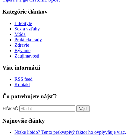
Kategórie článkov
LifeStyle
Sex a vzťahy
Móda
Praktické rady
Zdravie
Bývanie
Zaujímavosti
Viac informácii
RSS feed
Kontakt
Čo potrebujete nájsť?
Hľadať:
Najnovšie články
Nízke libido? Tento prekvapivý faktor ho ovplyvňuje viac,