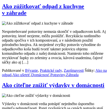
Ako zúžitkovať odpad z kuchyne
v záhrade
Nespotrebované potraviny nemusia skončiť v odpadkovom koši. Aj
potraviny, ktoré nezjeme, môžu poslúžiť. Recyklácia rastlinného
odpadu spočíva v ich kompostovaní, a v následnom použití
prírodného hnojiva. Ak nezjedené zvyšky potravín vyhodíme do
odpadkového koša budú tvoriť takmer polovicu objemu
komunálneho odpadu z našej domácnosti. Namiesto toho môžeme
recyklovať šupky zo zeleniny a ovocia, kávová usadenina, čajové
sáčky ako aj […]
Publikované v
Bývanie
,
Praktické rady
,
Zaujímavosti
Štítky:
Ako na
odpad
,
Ako ušetriť
,
Domácnosť
,
Potraviny
,
Záhrada
Ako citeľne znížiť výdavky v domácnosti
Výdavky v domácnosti vedia potrápiť nejedného úsporného
majiteľa nehnuteľnosti. Popri zvyšujúcich sa cenách potravín stojí