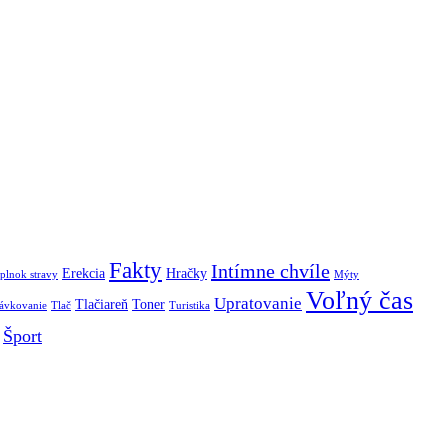
Fakty
Intímne chvíle
Erekcia
Hračky
plnok stravy
Mýty
Voľný čas
Upratovanie
Tlačiareň
Toner
távkovanie
Tlač
Turistika
Šport