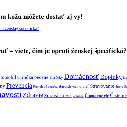
nu kožu môžete dostať aj vy!
ať – viete, čím je oproti ženskej špecifická?
Domácnosť
Doplnky
tomobil
Cirhóza pečene
Darčeky
Do
Prevencia
iny
Stravovanie
starostlivosť o pleť
Primulus
Spotreba
Stroje
S
avosti
Zdravie
Čistenie
Zdravá strava
Úspora energie
Záhrada