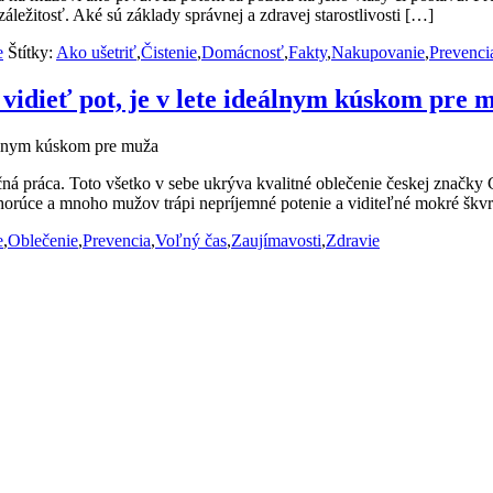
áležitosť. Aké sú základy správnej a zdravej starostlivosti […]
e
Štítky:
Ako ušetriť
,
Čistenie
,
Domácnosť
,
Fakty
,
Nakupovanie
,
Prevenci
 vidieť pot, je v lete ideálnym kúskom pre 
á práca. Toto všetko v sebe ukrýva kvalitné oblečenie českej značky Cit
ú horúce a mnoho mužov trápi nepríjemné potenie a viditeľné mokré škv
e
,
Oblečenie
,
Prevencia
,
Voľný čas
,
Zaujímavosti
,
Zdravie