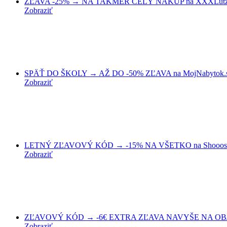
ZĽAVA -25% → NA TAKMER CELÝ NÁKUP na XXXLutz
Zobraziť
SPÄŤ DO ŠKOLY → AŽ DO -50% ZĽAVA na MojNabytok.
Zobraziť
LETNÝ ZĽAVOVÝ KÓD → -15% NA VŠETKO na Shooos
Zobraziť
ZĽAVOVÝ KÓD → -6€ EXTRA ZĽAVA NAVYŠE NA OBJ
Zobraziť