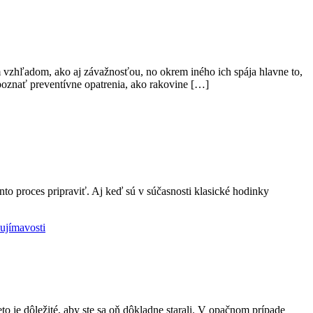
vzhľadom, ako aj závažnosťou, no okrem iného ich spája hlavne to,
 poznať preventívne opatrenia, ako rakovine […]
nto proces pripraviť. Aj keď sú v súčasnosti klasické hodinky
ujímavosti
o je dôležité, aby ste sa oň dôkladne starali. V opačnom prípade