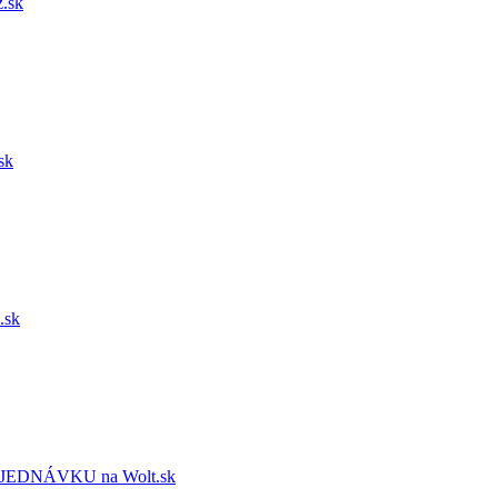
.sk
sk
.sk
EDNÁVKU na Wolt.sk