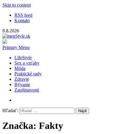
Skip to content
RSS feed
Kontakt
8.8.2026
menStyle.sk
Magazín pre mužov
Primary Menu
LifeStyle
Sex a vzťahy
Móda
Praktické rady
Zdravie
Bývanie
Zaujímavosti
Hľadať:
Značka: Fakty