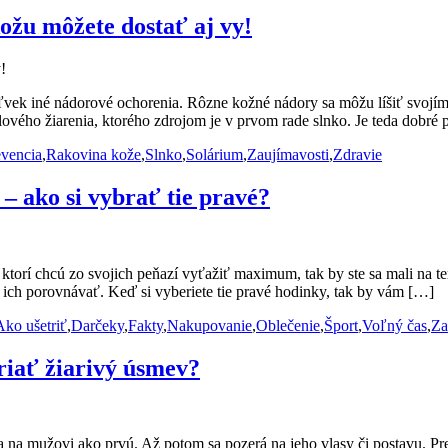
ožu môžete dostať aj vy!
ek iné nádorové ochorenia. Rôzne kožné nádory sa môžu líšiť svojím 
alového žiarenia, ktorého zdrojom je v prvom rade slnko. Je teda dobré
evencia
,
Rakovina kože
,
Slnko
,
Solárium
,
Zaujímavosti
,
Zdravie
– ako si vybrať tie pravé?
ktorí chcú zo svojich peňazí vyťažiť maximum, tak by ste sa mali na te
 ich porovnávať. Keď si vyberiete tie pravé hodinky, tak by vám […]
Ako ušetriť
,
Darčeky
,
Fakty
,
Nakupovanie
,
Oblečenie
,
Šport
,
Voľný čas
,
Za
priať žiarivý úsmev?
na mužovi ako prvú. Až potom sa pozerá na jeho vlasy či postavu. Pret