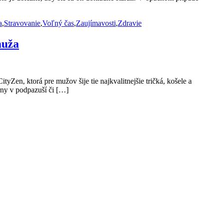
a
,
Stravovanie
,
Voľný čas
,
Zaujímavosti
,
Zdravie
muža
yZen, ktorá pre mužov šije tie najkvalitnejšie tričká, košele a
rny v podpazuší či […]