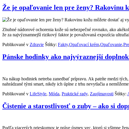
Že je opaľovanie len pre ženy? Rakovinu k
Zhubné nádorové ochorenia kože sú nebezpečné rovnako, ako akékoľv
že za najvýznamnejší rizikový faktor je považovaná expozícia ultrafi
Publikované v
Zdravie
Štítky:
Fakty
,
Opaľovací krém
,
Opaľovanie
,
Pr
Pánske hodinky ako najvýraznejší doplnok 
Na nákup hodiniek netreba zanedbať prípravu. Ak patríte medzi tých, 
nahrádzané tými smart, nikdy ich úplne z trhu nevytlačia a nemôžeme
Publikované v
LifeStyle
,
Móda
,
Praktické rady
,
Zaujímavosti
Štítky:
Čistenie a starostlivosť o zuby – ako si do
Podľa viacerých prieskumov je práve úsmev vec, ktorú si všimne žena 