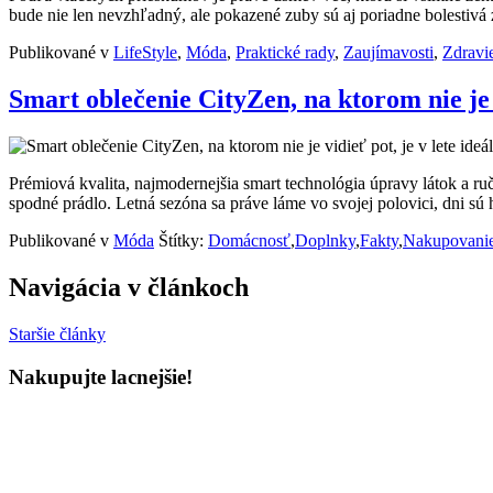
bude nie len nevzhľadný, ale pokazené zuby sú aj poriadne bolestivá z
Publikované v
LifeStyle
,
Móda
,
Praktické rady
,
Zaujímavosti
,
Zdravi
Smart oblečenie CityZen, na ktorom nie je
Prémiová kvalita, najmodernejšia smart technológia úpravy látok a ručn
spodné prádlo. Letná sezóna sa práve láme vo svojej polovici, dni s
Publikované v
Móda
Štítky:
Domácnosť
,
Doplnky
,
Fakty
,
Nakupovani
Navigácia v článkoch
Staršie články
Nakupujte lacnejšie!