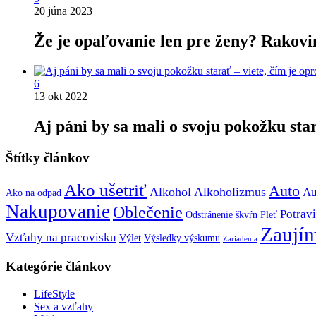
20 júna 2023
Že je opaľovanie len pre ženy? Rakovi
6
13 okt 2022
Aj páni by sa mali o svoju pokožku star
Štítky článkov
Ako ušetriť
Auto
Alkohol
Alkoholizmus
Au
Ako na odpad
Nakupovanie
Oblečenie
Potrav
Odstránenie škvŕn
Pleť
Zaujím
Vzťahy na pracovisku
Výlet
Výsledky výskumu
Zariadenia
Kategórie článkov
LifeStyle
Sex a vzťahy